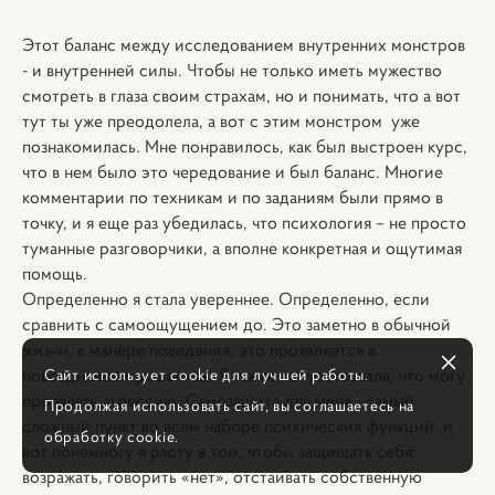
Этот баланс между исследованием внутренних монстров
- и внутренней силы. Чтобы не только иметь мужество
смотреть в глаза своим страхам, но и понимать, что а вот
тут ты уже преодолела, а вот с этим монстром уже
познакомилась. Мне понравилось, как был выстроен курс,
что в нем было это чередование и был баланс. Многие
комментарии по техникам и по заданиям были прямо в
точку, и я еще раз убедилась, что психология – не просто
туманные разговорчики, а вполне конкретная и ощутимая
помощь.
Определенно я стала увереннее. Определенно, если
сравнить с самоощущением до. Это заметно в обычной
жизни, в манере поведения, это проявляется в
Сайт использует cookie для лучшей работы.
повседневных решениях. Я также почувствовала, что могу
проявлять агрессию. Самозащита для меня - самый
Продолжая использовать сайт, вы соглашаетесь на
сложный пункт во всем наборе психических функций, и
обработку cookie.
вот понемногу я расту в том, чтобы защищать себя:
возражать, говорить «нет», отстаивать собственную