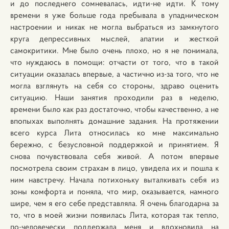
и до последнего сомневалась, идти-не идти. К тому
времени я уже больше года пребывала в упадническом
настроении и никак не могла выбраться из замкнутого
круга депрессивных мыслей, апатии и жесткой
самокритики. Мне было очень плохо, но я не понимала,
что нуждаюсь в помощи: отчасти от того, что в такой
ситуации оказалась впервые, а частично из-за того, что не
могла взглянуть на себя со стороны, здраво оценить
ситуацию. Наши занятия проходили раз в неделю,
времени было как раз достаточно, чтобы качественно, а не
впопыхах выполнять домашние задания. На протяжении
всего курса Лита относилась ко мне максимально
бережно, с безусловной поддержкой и принятием. Я
снова почувствовала себя живой. А потом впервые
посмотрела своим страхам в лицо, увидела их и пошла к
ним навстречу. Начала потихоньку выталкивать себя из
зоны комфорта и поняла, что мир, оказывается, намного
шире, чем я его себе представляла. Я очень благодарна за
то, что в моей жизни появилась Лита, которая так тепло,
по-человечески поддержала меня и вдохновила на